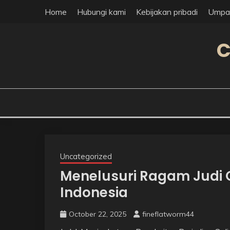
Skip
Home
Hubungi kami
Kebijakan pribadi
Umpan
to
content
C
Uncategorized
Menelusuri Ragam Judi O
Indonesia
October 22, 2025
fineflatworm44