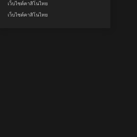
เว็บไซต์คาสิโนไทย
เว็บไซต์คาสิโนไทย