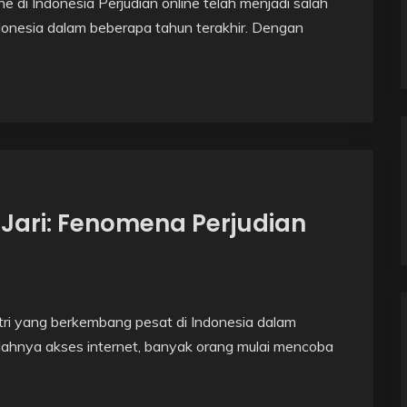
ne di Indonesia Perjudian online telah menjadi salah
ndonesia dalam beberapa tahun terakhir. Dengan
Jari: Fenomena Perjudian
ustri yang berkembang pesat di Indonesia dalam
ahnya akses internet, banyak orang mulai mencoba