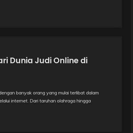
i Dunia Judi Online di
, dengan banyak orang yang mulai terlibat dalam
alui internet. Dari taruhan olahraga hingga