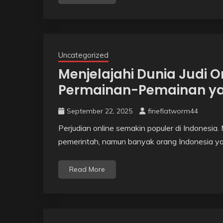
Uncategorized
Menjelajahi Dunia Judi On
Permainan-Pemainan ya
September 22, 2025
fineflatworm44
Perjudian online semakin populer di Indonesia.
pemerintah, namun banyak orang Indonesia ya
Read More