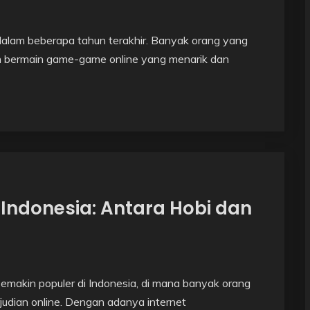
 dalam beberapa tahun terakhir. Banyak orang yang
n bermain game-game online yang menarik dan
 Indonesia: Antara Hobi dan
 semakin populer di Indonesia, di mana banyak orang
erjudian online. Dengan adanya internet