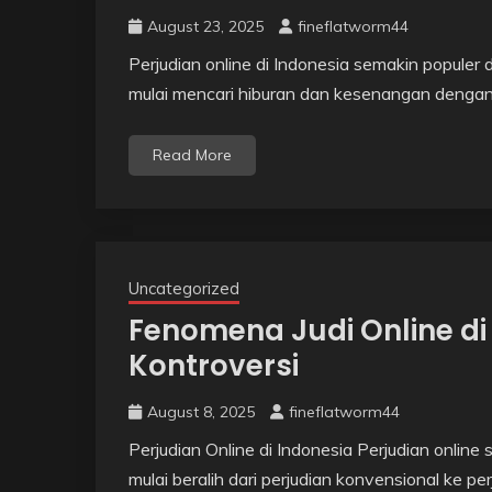
August 23, 2025
fineflatworm44
Perjudian online di Indonesia semakin populer
mulai mencari hiburan dan kesenangan denga
Read More
Uncategorized
Fenomena Judi Online di
Kontroversi
August 8, 2025
fineflatworm44
Perjudian Online di Indonesia Perjudian online
mulai beralih dari perjudian konvensional ke p