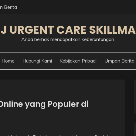
 Berita
J URGENT CARE SKILLM
Anda berhak mendapatkan keberuntungan.
Home
Hubungi Kami
Kebijakan Pribadi
Umpan Berita
nline yang Populer di