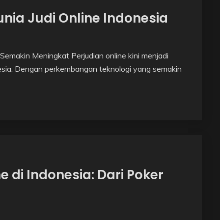
nia Judi Online Indonesia
Semakin Meningkat Perjudian online kini menjadi
onesia. Dengan perkembangan teknologi yang semakin
 di Indonesia: Dari Poker