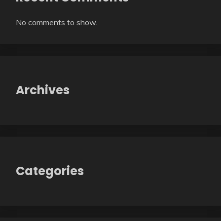
No comments to show.
Archives
Categories