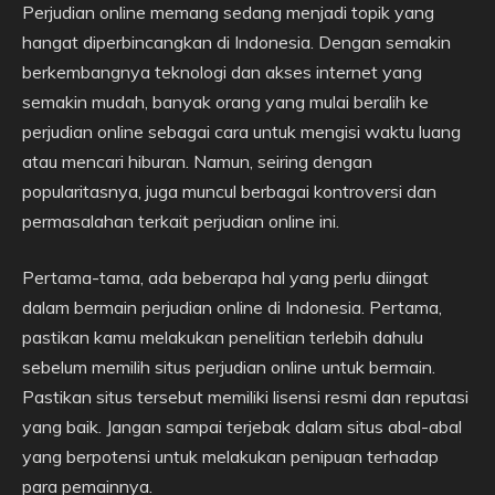
Perjudian online memang sedang menjadi topik yang
hangat diperbincangkan di Indonesia. Dengan semakin
berkembangnya teknologi dan akses internet yang
semakin mudah, banyak orang yang mulai beralih ke
perjudian online sebagai cara untuk mengisi waktu luang
atau mencari hiburan. Namun, seiring dengan
popularitasnya, juga muncul berbagai kontroversi dan
permasalahan terkait perjudian online ini.
Pertama-tama, ada beberapa hal yang perlu diingat
dalam bermain perjudian online di Indonesia. Pertama,
pastikan kamu melakukan penelitian terlebih dahulu
sebelum memilih situs perjudian online untuk bermain.
Pastikan situs tersebut memiliki lisensi resmi dan reputasi
yang baik. Jangan sampai terjebak dalam situs abal-abal
yang berpotensi untuk melakukan penipuan terhadap
para pemainnya.