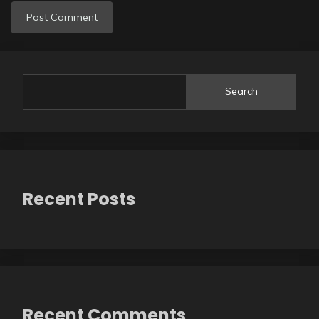
Search
Recent Posts
Recent Comments