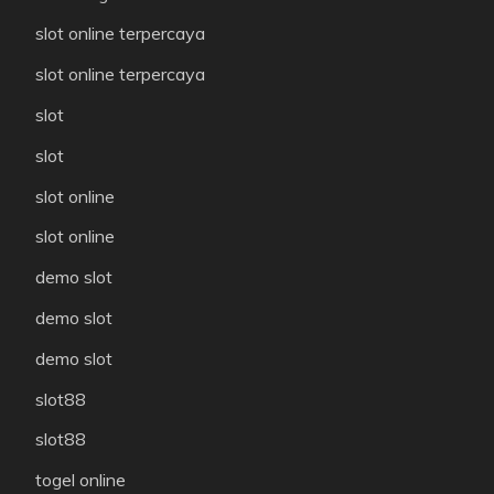
slot online terpercaya
slot online terpercaya
slot
slot
slot online
slot online
demo slot
demo slot
demo slot
slot88
slot88
togel online