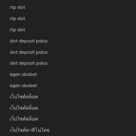
rtp slot
rtp slot
rtp slot
slot deposit pulsa
slot deposit pulsa
slot deposit pulsa
agen sbobet
agen sbobet
เว็บไซต์สล็อต
เว็บไซต์สล็อต
เว็บไซต์สล็อต
เว็บไซต์คาสิโนไทย