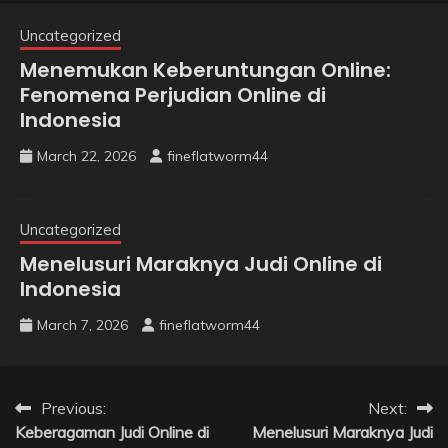
Uncategorized
Menemukan Keberuntungan Online:
Fenomena Perjudian Online di
Indonesia
March 22, 2026
fineflatworm44
Uncategorized
Menelusuri Maraknya Judi Online di
Indonesia
March 7, 2026
fineflatworm44
Post
Previous:
Next:
Keberagaman Judi Online di
Menelusuri Maraknya Judi