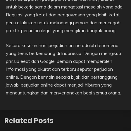
untuk bekerja sama dalam mengatasi masalah yang ada.
Regulasi yang ketat dan pengawasan yang lebih ketat
perlu dilakukan untuk melindungi pemain dan mencegah
praktik perjudian ilegal yang merugikan banyak orang.
Secara keseluruhan, perjudian online adalah fenomena
yang terus berkembang di Indonesia. Dengan mengikuti
prinsip eeat dari Google, pemain dapat memperoleh
informasi yang akurat dan terbaru seputar perjudian
online. Dengan bermain secara bijak dan bertanggung
jawab, perjudian online dapat menjadi hiburan yang
menguntungkan dan menyenangkan bagi semua orang.
Related Posts